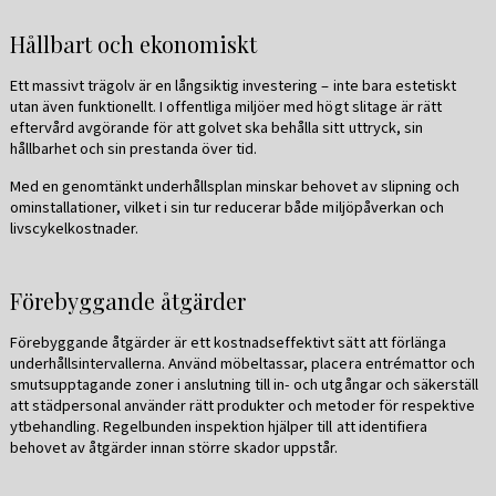
Hållbart och ekonomiskt
Ett massivt trägolv är en långsiktig investering – inte bara estetiskt
utan även funktionellt. I offentliga miljöer med högt slitage är rätt
eftervård avgörande för att golvet ska behålla sitt uttryck, sin
hållbarhet och sin prestanda över tid.
Med en genomtänkt underhållsplan minskar behovet av slipning och
ominstallationer, vilket i sin tur reducerar både miljöpåverkan och
livscykelkostnader.
Förebyggande åtgärder
Förebyggande åtgärder är ett kostnadseffektivt sätt att förlänga
underhållsintervallerna. Använd möbeltassar, placera entrémattor och
smutsupptagande zoner i anslutning till in- och utgångar och säkerställ
att städpersonal använder rätt produkter och metoder för respektive
ytbehandling. Regelbunden inspektion hjälper till att identifiera
behovet av åtgärder innan större skador uppstår.