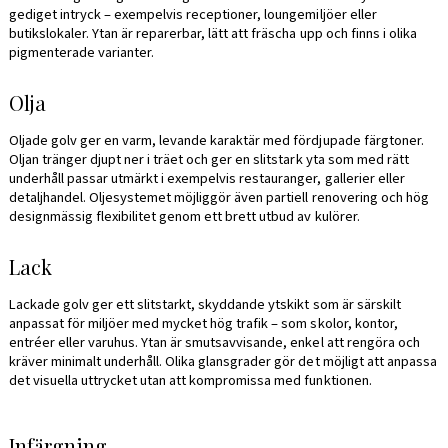
gediget intryck – exempelvis receptioner, loungemiljöer eller
butikslokaler. Ytan är reparerbar, lätt att fräscha upp och finns i olika
pigmenterade varianter.
Olja
Oljade golv ger en varm, levande karaktär med fördjupade färgtoner.
Oljan tränger djupt ner i träet och ger en slitstark yta som med rätt
underhåll passar utmärkt i exempelvis restauranger, gallerier eller
detaljhandel. Oljesystemet möjliggör även partiell renovering och hög
designmässig flexibilitet genom ett brett utbud av kulörer.
Lack
Lackade golv ger ett slitstarkt, skyddande ytskikt som är särskilt
anpassat för miljöer med mycket hög trafik – som skolor, kontor,
entréer eller varuhus. Ytan är smutsavvisande, enkel att rengöra och
kräver minimalt underhåll. Olika glansgrader gör det möjligt att anpassa
det visuella uttrycket utan att kompromissa med funktionen.
Infärgning