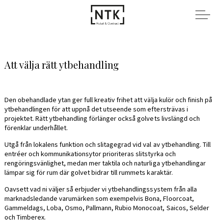
Att välja rätt ytbehandling
Den obehandlade ytan ger full kreativ frihet att välja kulör och finish på
ytbehandlingen för att uppnå det utseende som eftersträvas i
projektet. Rätt ytbehandling förlänger också golvets livslängd och
förenklar underhållet.
Utgå från lokalens funktion och slitagegrad vid val av ytbehandling. Till
entréer och kommunikationsytor prioriteras slitstyrka och
rengöringsvänlighet, medan mer taktila och naturliga ytbehandlingar
lämpar sig för rum där golvet bidrar till rummets karaktär.
Oavsett vad ni väljer så erbjuder vi ytbehandlingssystem från alla
marknadsledande varumärken som exempelvis Bona, Floorcoat,
Gammeldags, Loba, Osmo, Pallmann, Rubio Monocoat, Saicos, Selder
och Timberex.